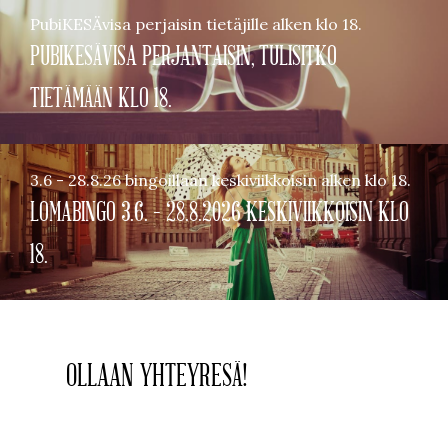
PubiKESÄvisa perjaisin tietäjille alken klo 18.
PUBIKESÄVISA PERJANTAISIN, TULISITKO
TIETÄMÄÄN KLO 18.
3.6 - 28.8.26 bingoillaan keskiviikkoisin alken klo 18.
LOMABINGO 3.6. – 28.8.2026 KESKIVIIKKOISIN KLO
18.
OLLAAN YHTEYRESÄ!