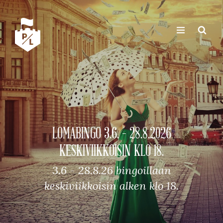
LOMABINGO 3.6. – 28.8.2026
KESKIVIIKKOISIN KLO 18.
3.6 - 28.8.26 bingoillaan
keskiviikkoisin alken klo 18.