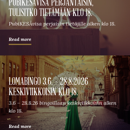
PUBIKESÄVISA PERJANTAISIN,
TULISITKO TIETÄMÄÄN KLO 18.
PubiKESÄvisa perjaisin tietäjille alken klo 18.
Read more
LOMABINGO 3.6. – 28.8.2026
KESKIVIIKKOISIN KLO 18.
3.6 – 28.8.26 bingoillaan keskiviikkoisin alken
klo 18.
Read more