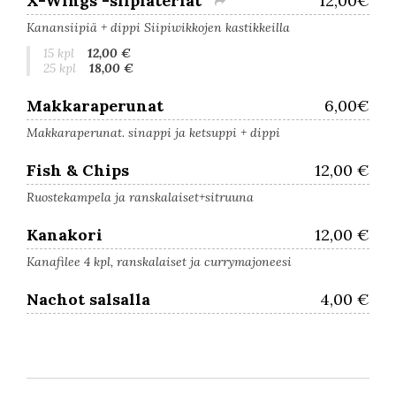
X-Wings -siipiateriat
12,00€
Kanansiipiä + dippi Siipiwikkojen kastikkeilla
15 kpl
12,00 €
25 kpl
18,00 €
Makkaraperunat
6,00€
Makkaraperunat. sinappi ja ketsuppi + dippi
Fish & Chips
12,00 €
Ruostekampela ja ranskalaiset+sitruuna
Kanakori
12,00 €
Kanafilee 4 kpl, ranskalaiset ja currymajoneesi
Nachot salsalla
4,00 €